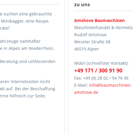
zu uns
e suchen eine gebrauchte
Amshove Baumaschinen
 Minibagger, eine Raupe,
Maschinenhandel & Vermiet
räte?
Rudolf Amshove
fahrzeuge namhafter
Weseler Straße 68
de in Alpen am Niederrhein.
46519 Alpen
e Beratung und umfassenden
Mobil (schnellster Kontakt):
+49 171 / 300 91 90
Fax: +49 (0) 28 02 / 94 76 96
eren Internetseiten nicht
E-Mail:
info@baumaschinen-
kt auf. Bei der Beschaffung
amshove.de
ne hilfreich zur Seite.