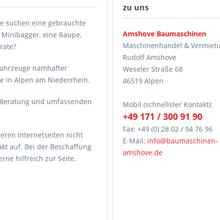
zu uns
e suchen eine gebrauchte
Amshove Baumaschinen
 Minibagger, eine Raupe,
Maschinenhandel & Vermiet
räte?
Rudolf Amshove
fahrzeuge namhafter
Weseler Straße 68
de in Alpen am Niederrhein.
46519 Alpen
e Beratung und umfassenden
Mobil (schnellster Kontakt):
+49 171 / 300 91 90
Fax: +49 (0) 28 02 / 94 76 96
eren Internetseiten nicht
E-Mail:
info@baumaschinen-
kt auf. Bei der Beschaffung
amshove.de
ne hilfreich zur Seite.