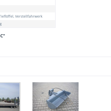
ieflöffel, Verstellfahrwerk
g
 C"