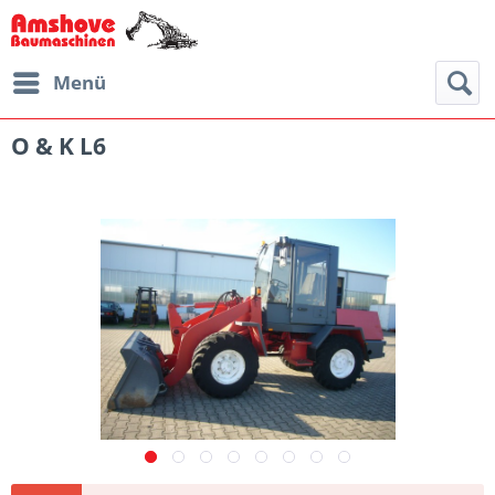
Menü
O & K L6